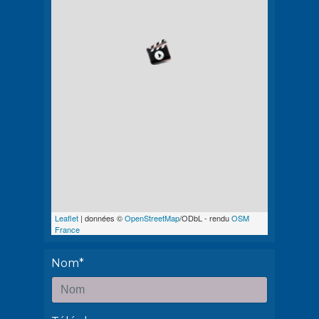
Leaflet
| données ©
OpenStreetMap
/ODbL - rendu
OSM
France
Nom*