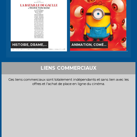
Bande-annonce
Bande-annonce
Réservation
Réservation
TOUT PUBLIC
VF
TOUT PUBLIC
VF
HISTOIRE, DRAME,...
ANIMATION, COMÉ...
DES MINIONS ET DES
LA BATAILLE DE GAULLE -
MONSTRES
PARTIE 2 : J'ÉCRIS TON
NOM
LIENS COMMERCIAUX
Horaires et Infos
Horaires et Infos
Ces liens commerciaux sont totalement indépendants et sans lien avec les
Bande-annonce
offres et l'achat de place en ligne du cinéma.
Bande-annonce
Réservation
Réservation
TOUT PUBLIC
VF
TOUT PUBLIC
VF