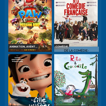
Bande-annonce
Bande-annonce
Réservation
Réservation
INT. -12ans
VO
TOUT PUBLIC
VF
ANIMATION, AVENT...
COMÉDIE
DE LA COMÉDIE-
FRANÇAISE
LA PAT' PATROUILLE : LE
FILM MISSION DINO
Horaires et Infos
Horaires et Infos
Bande-annonce
Bande-annonce
Réservation
Réservation
TOUT PUBLIC
VF
TOUT PUBLIC
VF