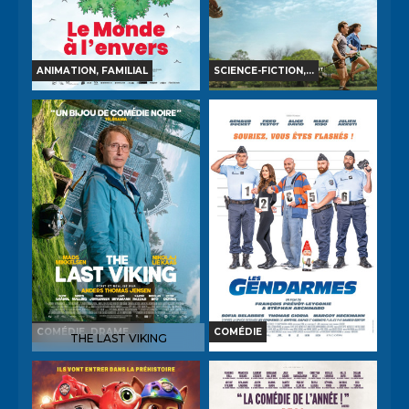
ANIMATION, FAMILIAL
SCIENCE-FICTION,...
LE MONDE À L'ENVERS
LA FIN D'OAK STREET
Horaires et Infos
Horaires et Infos
Bande-annonce
Bande-annonce
Réservation
Réservation
TOUT PUBLIC
AVERT. TOUT PUBLIC
VF
VF
COMÉDIE, DRAME,...
COMÉDIE
THE LAST VIKING
LES GENDARMES
Horaires et Infos
Horaires et Infos