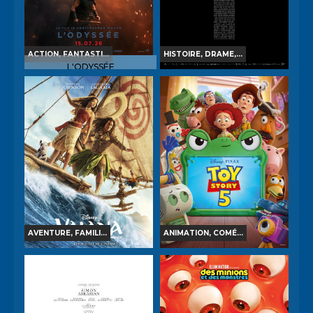
TOUT PUBLIC
VF
3D
TOUT PUBLIC
VF
ACTION, FANTASTI...
HISTOIRE, DRAME,...
L'ODYSSÉE
LA BATAILLE DE GAULLE -
PARTIE 1 : L'AGE DE FER
Horaires et Infos
Horaires et Infos
Bande-annonce
Bande-annonce
Réservation
Réservation
INT. -12ans
VF
VO
AVERT. TOUT PUBLIC
VF
AVENTURE, FAMILI...
ANIMATION, COMÉ...
VAIANA, LA LÉGENDE DU
TOY STORY 5
BOUT DU MONDE
Horaires et Infos
Horaires et Infos