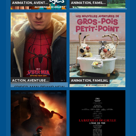
ANIMATION, AVENT...
ANIMATION, FAMIL...
RITA ET CROCODILE
LA FILLE DANS LES NUAGES
Horaires et Infos
Horaires et Infos
Bande-annonce
Bande-annonce
Réservation
Réservation
TOUT PUBLIC
VF
TOUT PUBLIC
VF
ACTION, AVENTURE...
ANIMATION, FAMILIAL
SPIDER-MAN: BRAND NEW
DAY
LES NOUVELLES
AVENTURES DE GROS-
POIS ET PETIT-POINT
Horaires et Infos
Horaires et Infos
Bande-annonce
Bande-annonce
Réservation
Réservation