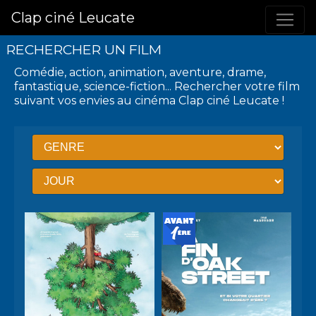
Clap ciné Leucate
RECHERCHER UN FILM
Comédie, action, animation, aventure, drame,
fantastique, science-fiction...
Rechercher votre film
suivant vos envies
au cinéma Clap ciné Leucate
!