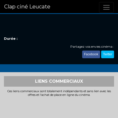
Clap ciné Leucate
Durée :
Partagez vos envies cinéma :
Facebook
Twitter
LIENS COMMERCIAUX
Ces liens commerciaux sont totalement indépendants et sans lien avec les
offres et l'achat de place en ligne du cinéma.