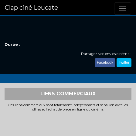
Clap ciné Leucate
Durée :
Partagez vos envies cinéma :
Facebook
Twitter
LIENS COMMERCIAUX
Ces liens commerciaux sont totalement indépendants et sans lien avec les
offres et l'achat de place en ligne du cinéma.