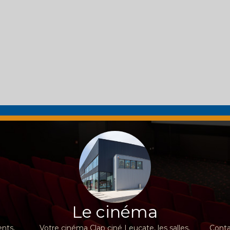
Le cinéma
nts,
Votre cinéma Clap ciné Leucate, les salles,
Conta