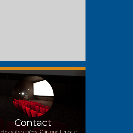
Contact
ctez votre cinéma Clap ciné Leucate,