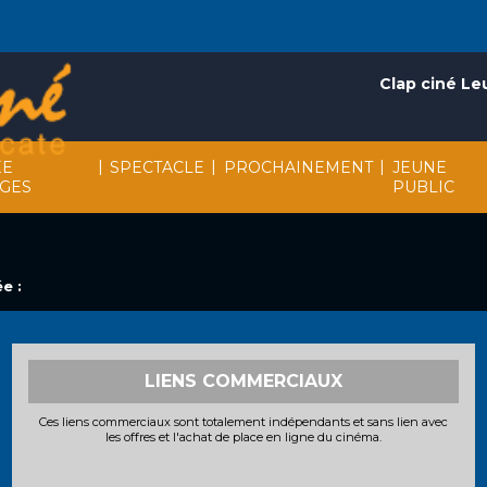
Clap ciné Le
|
|
|
EE
SPECTACLE
PROCHAINEMENT
JEUNE
AGES
PUBLIC
e :
LIENS COMMERCIAUX
Ces liens commerciaux sont totalement indépendants et sans lien avec
les offres et l'achat de place en ligne du cinéma.