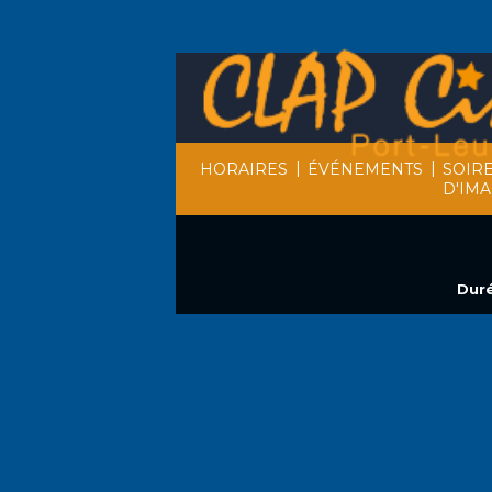
|
|
HORAIRES
ÉVÉNEMENTS
SOIR
D'IM
Duré