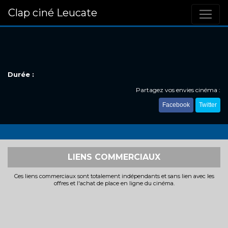
Clap ciné Leucate
Durée :
Partagez vos envies cinéma :
Facebook
Twitter
LIENS COMMERCIAUX
Ces liens commerciaux sont totalement indépendants et sans lien avec les
offres et l'achat de place en ligne du cinéma.