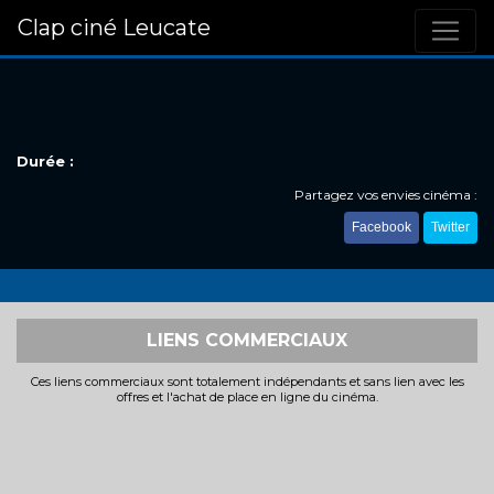
Clap ciné Leucate
Durée :
Partagez vos envies cinéma :
Facebook
Twitter
LIENS COMMERCIAUX
Ces liens commerciaux sont totalement indépendants et sans lien avec les
offres et l'achat de place en ligne du cinéma.