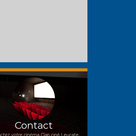
Contact
ctez votre cinéma Clap ciné Leucate,