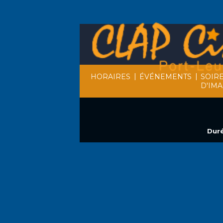
|
|
HORAIRES
ÉVÉNEMENTS
SOIR
D'IM
Duré