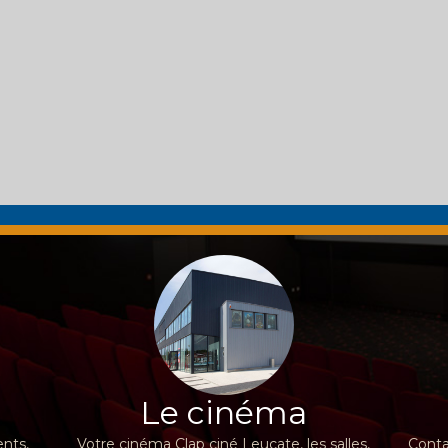
Le cinéma
nts,
Votre cinéma Clap ciné Leucate, les salles,
Conta