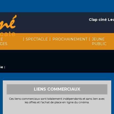
Clap ciné Le
|
|
|
EE
SPECTACLE
PROCHAINEMENT
JEUNE
AGES
PUBLIC
e :
LIENS COMMERCIAUX
Ces liens commerciaux sont totalement indépendants et sans lien avec
les offres et l'achat de place en ligne du cinéma.