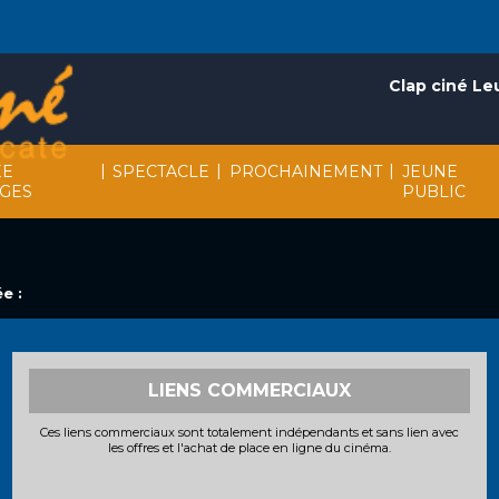
Clap ciné Le
|
|
|
EE
SPECTACLE
PROCHAINEMENT
JEUNE
AGES
PUBLIC
e :
LIENS COMMERCIAUX
Ces liens commerciaux sont totalement indépendants et sans lien avec
les offres et l'achat de place en ligne du cinéma.