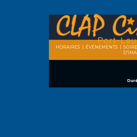
|
|
HORAIRES
ÉVÉNEMENTS
SOIR
D'IM
Duré