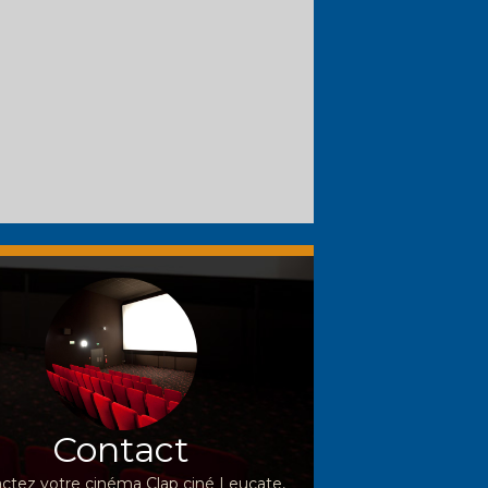
Contact
ctez votre cinéma Clap ciné Leucate,