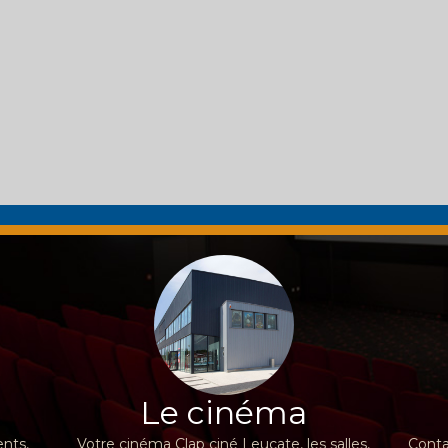
Le cinéma
nts,
Votre cinéma Clap ciné Leucate, les salles,
Conta