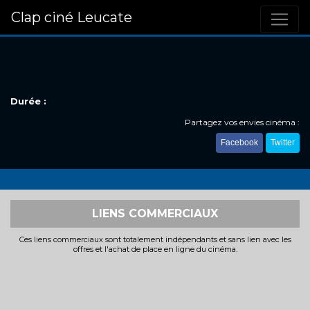
Clap ciné Leucate
Durée :
Partagez vos envies cinéma :
Facebook
Twitter
LIENS COMMERCIAUX
Ces liens commerciaux sont totalement indépendants et sans lien avec les
offres et l'achat de place en ligne du cinéma.