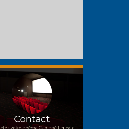
Contact
ctez votre cinéma Clap ciné Leucate,