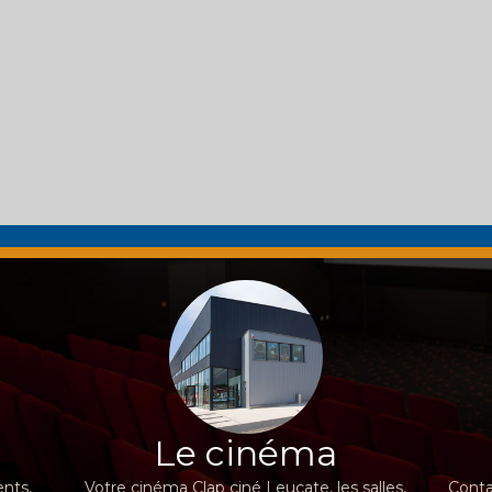
Le cinéma
nts,
Votre cinéma Clap ciné Leucate, les salles,
Conta