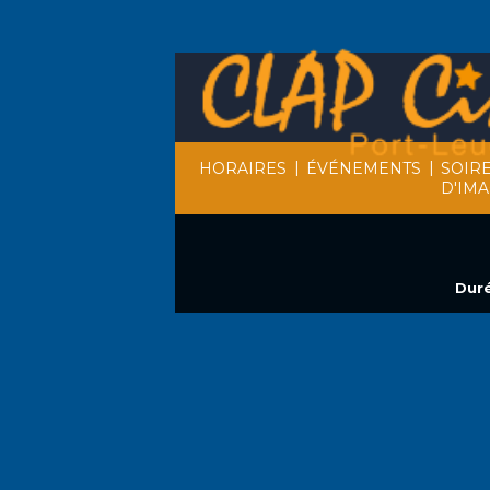
|
|
HORAIRES
ÉVÉNEMENTS
SOIR
D'IM
Duré