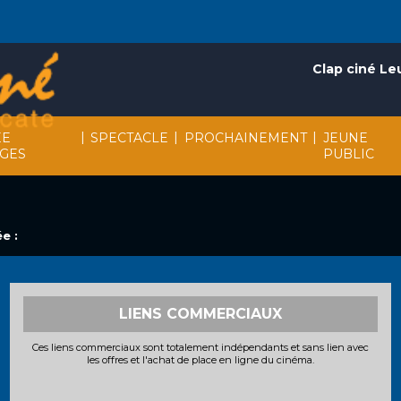
Clap ciné Le
|
|
|
EE
SPECTACLE
PROCHAINEMENT
JEUNE
AGES
PUBLIC
e :
LIENS COMMERCIAUX
Ces liens commerciaux sont totalement indépendants et sans lien avec
les offres et l'achat de place en ligne du cinéma.